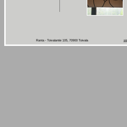
Ranta - Toivalantie 105, 70900 Toivala
si